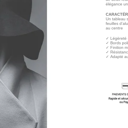
élégance uni
CARACTÉR
Un tableau 
feuilles d’a
au centre
✓ Légèreté 
✓ Bords poli
✓ Finition m
✓ Résistanc
✓ Adapté au