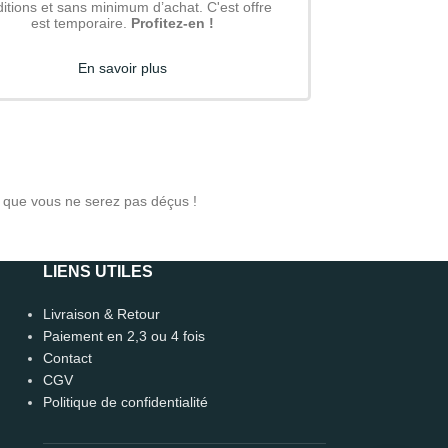
itions et sans minimum d’achat. C'est offre
est temporaire.
Profitez-en !
En savoir plus
 que vous ne serez pas déçus !
LIENS UTILES
Léo
🗑️ Reset
Livraison & Retour
CONSEILLER DÉCO · EN LIGNE 🟢
Paiement en 2,3 ou 4 fois
Contact
CGV
Politique de confidentialité