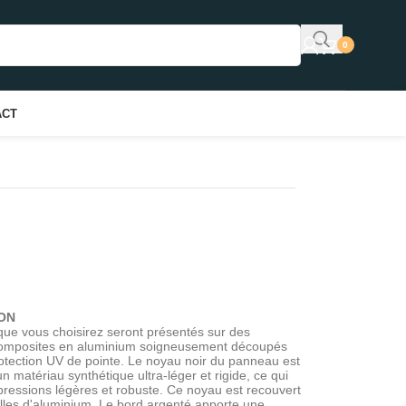
0
ACT
ON
que vous choisirez seront présentés sur des
omposites en aluminium soigneusement découpés
otection UV de pointe. Le noyau noir du panneau est
 matériau synthétique ultra-léger et rigide, ce qui
pressions légères et robuste. Ce noyau est recouvert
lles d'aluminium. Le bord argenté apporte une