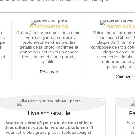
PHOTO SUR PLEXI
PHOTO SUR 
s
Grâce à la surface polie à la main,
Votre photo est impri
 de
le verre acrylique améliore la
l'aluminium Dibond. 
upe
profondeur de champ et les
plaque de 3 mm d’é
r
détails de la photo imprimée et
composée de trois cou
e
donne aux couleurs un aspect
plaques en alum
jet
très intense et d'une grande
recouvertes de blan
qualité.
entourant un no
polyéthylène no
Découvrir
Découvrir
Livraison Gratuite
Pa
Vous avez craqué pour un de nos tableau
Si v
decoration et vous le voulez absolument ?
Pour votre plus grand plaisir, Tableaudesign.fr
int