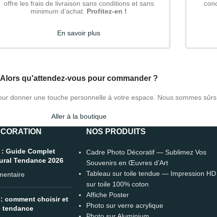
offre les frais de livraison sans conditions et sans
cond
minimum d’achat.
Profitez-en !
En savoir plus
Alors qu'attendez-vous pour commander ?
 pour donner une touche personnelle à votre espace. Nous sommes sûrs
Aller à la boutique
ÉCORATION
NOS PRODUITS
 : Guide Complet
Cadre Photo Décoratif — Sublimez Vos
Mural Tendance 2026
Souvenirs en Œuvres d’Art
Tableau sur toile tendue — Impression HD
entaire
sur toile 100% coton
Affiche Poster
: comment choisir et
Photo sur verre acrylique
e tendance
Photo sur Aluminium