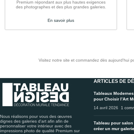
Premium répondant aux plus hautes exigences
des photographes et des plus grandes galeries.
En savoir plus
Visitez notre site et commandez dès aujourd'hui
ARTICLES DE D
Tableaux Modernes
pour Choisir l’Art 
14 avril 2026
1 comm
Nous réalisons pour vous des œuvres
dignes des galeries d'art afin afin de
Tableau pour salon 
personnaliser votre intérieur avec des
créer un mur galeri
impressions photo de qualité Premium sur