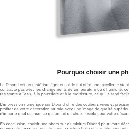
Pourquoi choisir une ph
Le Dibond est un matériau léger et solide qui offre une excellente stabi
contracte pas avec les changements de température ou d'humidité, ce qu
résistante à l'eau, à la poussière et à la moisissure, ce qui la rend facil
L'impression numérique sur Dibond offre des couleurs vives et précis
profiter de votre décoration murale avec une image de qualité supéri
n'importe quel espace, ce qui en fait un choix flexible pour votre décor
En conclusion, choisir une photo sur aluminium Dibond pour votre décor
pouvez être assuré que votre image restera belle et vibrante pendan