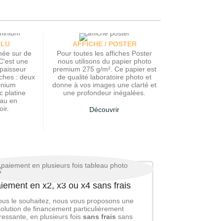
ALU
AFFICHE / POSTER
mée sur de
Pour toutes les affiches Poster
C'est une
nous utilisons du papier photo
paisseur
premium 275 g/m². Ce papier est
ches : deux
de qualité laboratoire photo et
inium
donne à vos images une clarté et
c platine
une profondeur inégalées.
yau en
ir.
Découvrir
iement en x2, x3 ou x4 sans frais
ous le souhaitez, nous vous proposons une
solution de financement particulièrement
éressante, en plusieurs fois
sans frais
sans