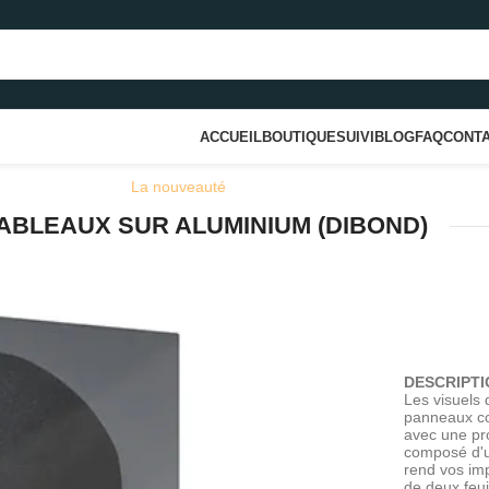
ACCUEIL
BOUTIQUE
SUIVI
BLOG
FAQ
CONT
La nouveauté
ABLEAUX SUR ALUMINIUM (DIBOND)
DESCRIPTI
Les visuels 
panneaux c
avec une pr
composé d'un
rend vos im
de deux feui