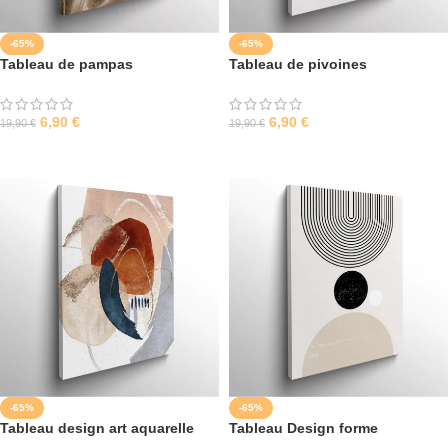
-65%
-65%
Tableau de pampas
Tableau de pivoines
6,90
€
6,90
€
19,90
€
19,90
€
SÉLECTIONNER LES OPTIONS
SÉLECTIONNER LES OPTIONS
-65%
-65%
Tableau design art aquarelle
Tableau Design forme
géométrique 1