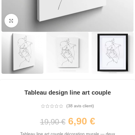
Agrandir
Tableau design line art couple
(
38
avis client)
6,90
€
19,90
€
Tableau line art couple décoration murale — deux