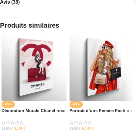
Avis (38)
Produits similaires
-65%
-65%
Décoration Murale Chanel rose
Portrait d’une Femme Fashion
6,90
€
6,90
€
19,90
€
19,90
€