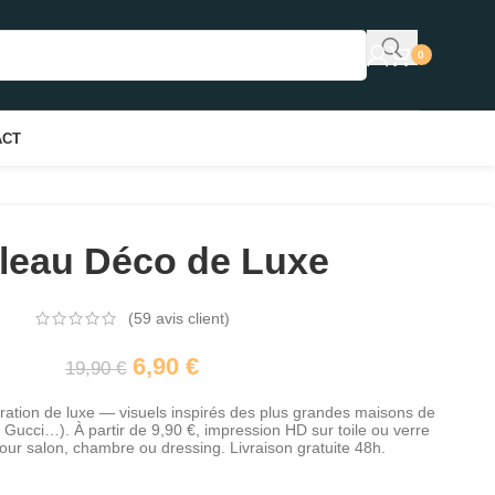
0
ACT
leau Déco de Luxe
(
59
avis client)
6,90
€
19,90
€
oration de luxe — visuels inspirés des plus grandes maisons de
 Gucci…). À partir de 9,90 €, impression HD sur toile ou verre
pour salon, chambre ou dressing. Livraison gratuite 48h.