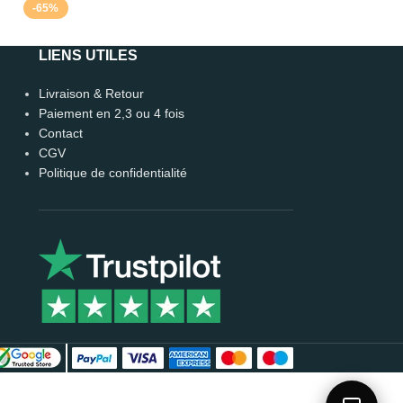
-65%
-65%
LIENS UTILES
Livraison & Retour
Paiement en 2,3 ou 4 fois
Contact
CGV
Politique de confidentialité
Léo
🗑️ Reset
CONSEILLER DÉCO · EN LIGNE 🟢