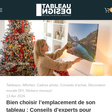
Tableau Design
Tableaux
,
Affiches
,
Cadres photo
,
Conseils d'achat
,
Décoration
murale DIY
,
Stickers muraux
13 Avr 2026
Bien choisir l’emplacement de son
tableau : Conseils d’experts pour