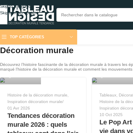
Skip to navigation
Skip to main content
TOP CATÉGORIES
Décoration murale
Découvrez l’histoire fascinante de la décoration murale à travers les é
marqué l’histoire de la décoration murale et comment les mouvements a
Tableau Design
Tableau Design
Histoire de la décoration murale
,
Tableaux
,
Décorat
Inspiration décoration murale
Histoire de la dé
01 Avr 2026
Inspiration décor
Tendances décoration
10 Oct 2025
Le Pop Art
murale 2026 : quels
vie dans v