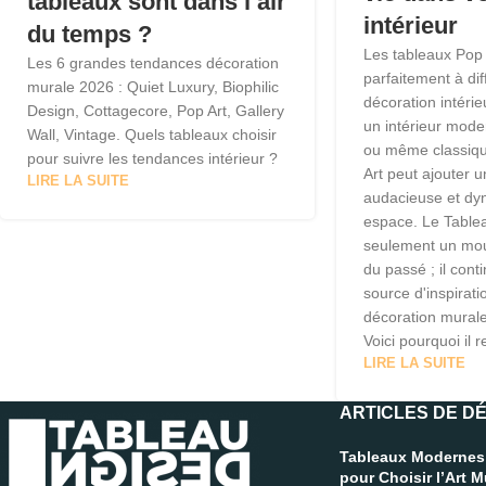
tableaux sont dans l’air
intérieur
du temps ?
Les tableaux Pop 
Les 6 grandes tendances décoration
parfaitement à dif
murale 2026 : Quiet Luxury, Biophilic
décoration intéri
Design, Cottagecore, Pop Art, Gallery
un intérieur moder
Wall, Vintage. Quels tableaux choisir
ou même classiqu
pour suivre les tendances intérieur ?
Art peut ajouter 
LIRE LA SUITE
audacieuse et dy
espace. Le Tablea
seulement un mou
du passé ; il cont
source d'inspirati
décoration mural
Voici pourquoi il r
LIRE LA SUITE
ARTICLES DE D
Tableaux Modernes
pour Choisir l’Art 