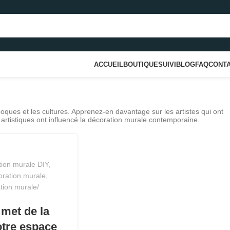
ACCUEIL
BOUTIQUE
SUIVI
BLOG
FAQ
CONT
poques et les cultures. Apprenez-en davantage sur les artistes qui ont
rtistiques ont influencé la décoration murale contemporaine.
ion murale DIY
,
coration murale
,
ation murale
 met de la
otre espace