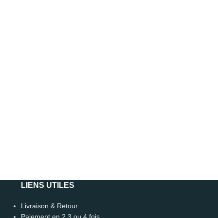
LIENS UTILES
Léo
🗑️ Reset
Livraison & Retour
CONSEILLER DÉCO · EN LIGNE 🟢
Paiement en 2,3 ou 4 fois