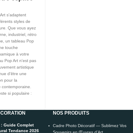
Art s'adaptent
férents styles de
eure. Que vous ayez
ne, industriel, rétro
e, un tableau Pop
une touche
namique à votre
u Pop Art n'est pas
vement artistique
inue d'être une
on pour la
e contemporaine.
este si populaire :
ÉCORATION
NOS PRODUITS
 : Guide Complet
Cadre Photo Décoratif — Sublimez Vos
Mural Tendance 2026
Souvenirs en Œuvres d’Art