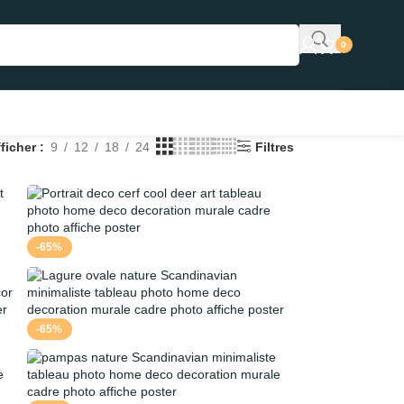
0
fficher
9
12
18
24
Filtres
-65%
-65%