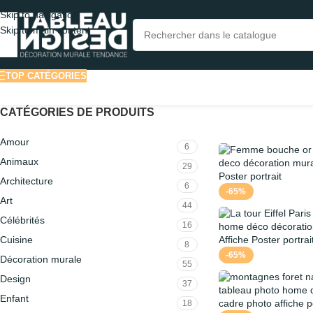
Skip to navigation
Skip to main content
TOP CATÉGORIES
CATÉGORIES DE PRODUITS
Amour
6
Animaux
29
Architecture
6
-65%
Art
44
Célébrités
16
Cuisine
8
-65%
Décoration murale
55
Design
37
Enfant
18