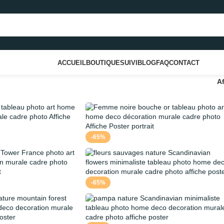
ACCUEIL
BOUTIQUE
SUIVI
BLOG
FAQ
CONTACT
A
-65%
-65%