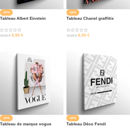
-65%
-65%
Tableau Albert Einstein
Tableau Chanel graffitis
6,90
€
6,90
€
19,90
€
19,90
€
SÉLECTIONNER LES OPTIONS
SÉLECTIONNER LES OPTIONS
-65%
-65%
Tableau de marque vogue
Tableau Déco Fendi
monogramme