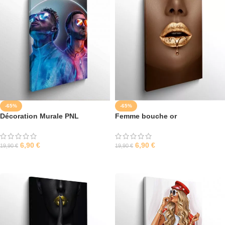
-65%
-65%
Décoration Murale PNL
Femme bouche or
6,90
€
6,90
€
19,90
€
19,90
€
SÉLECTIONNER LES OPTIONS
SÉLECTIONNER LES OPTIONS