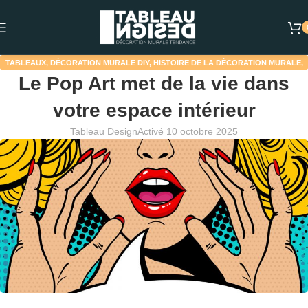
TABLEAUX
,
DÉCORATION MURALE DIY
,
HISTOIRE DE LA DÉCORATION MURALE
,
Le Pop Art met de la vie dans
INSPIRATION DÉCORATION MURALE
votre espace intérieur
Tableau Design
Activé 10 octobre 2025