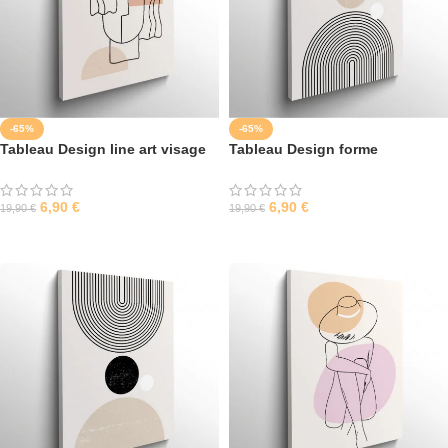
-65%
-65%
Tableau Design line art visage
Tableau Design forme
femme
géométrique 2
6,90
€
6,90
€
19,90
€
19,90
€
SÉLECTIONNER LES OPTIONS
SÉLECTIONNER LES OPTIONS