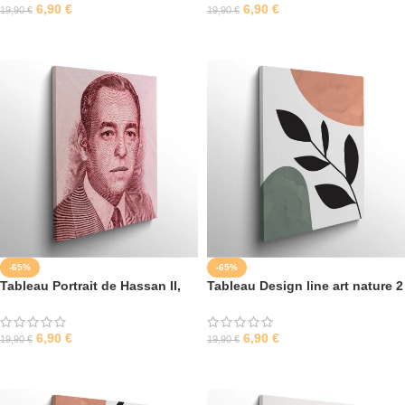
6,90
€
6,90
€
19,90
€
19,90
€
SÉLECTIONNER LES OPTIONS
SÉLECTIONNER LES OPTIONS
-65%
-65%
Tableau Portrait de Hassan II,
Tableau Design line art nature 2
Roi du Maroc – Œuvre Unique
pour une Hommage Majestueux
6,90
€
6,90
€
19,90
€
19,90
€
SÉLECTIONNER LES OPTIONS
SÉLECTIONNER LES OPTIONS