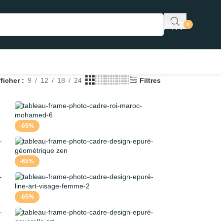
0
fficher
9
12
18
24
Filtres
-65%
-65%
-65%