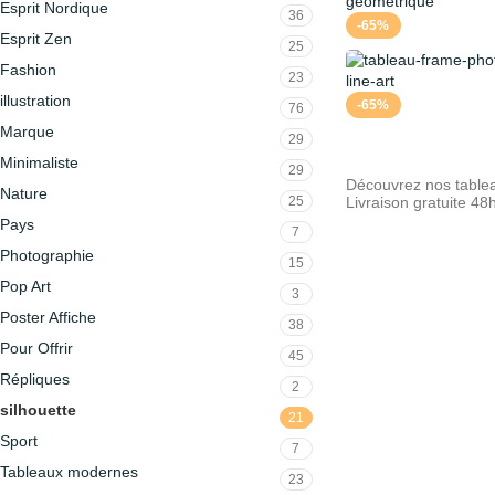
Esprit Nordique
36
-65%
Esprit Zen
25
Fashion
23
illustration
-65%
76
Marque
29
Minimaliste
29
Découvrez nos tablea
Nature
25
Livraison gratuite 48
Pays
7
Photographie
15
Pop Art
3
Poster Affiche
38
Pour Offrir
45
Répliques
2
silhouette
21
Sport
7
Tableaux modernes
23