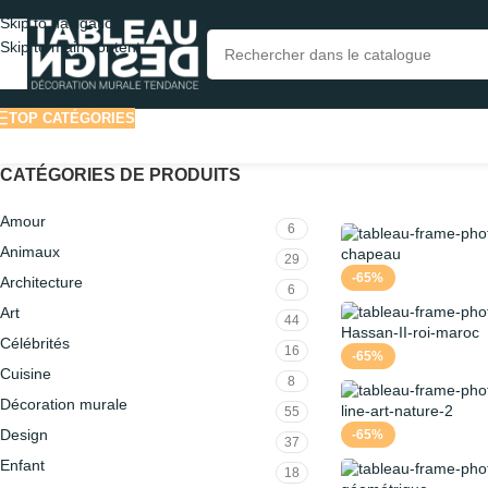
Skip to navigation
Skip to main content
TOP CATÉGORIES
CATÉGORIES DE PRODUITS
Amour
6
Animaux
29
-65%
Architecture
6
Art
44
Célébrités
16
-65%
Cuisine
8
Décoration murale
55
Design
-65%
37
Enfant
18